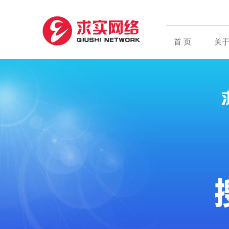
首 页
关