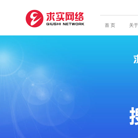
首 页
关